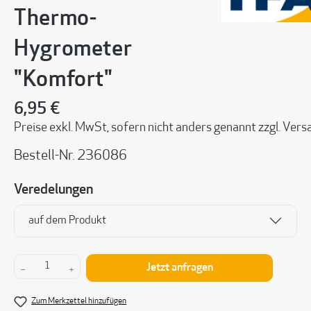
Thermo-
Hygrometer
"Komfort"
6,95 €
Preise exkl. MwSt, sofern nicht anders genannt zzgl. Ve
Bestell-Nr.
236086
Veredelungen
auf dem Produkt
Produkt Anzahl: Gib den gewünschten Wert ein 
Jetzt anfragen
Zum Merkzettel hinzufügen