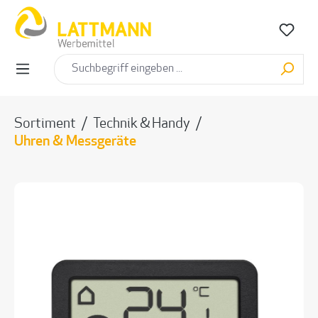
alt springen
Sortiment
/
Technik & Handy
/
Uhren & Messgeräte
Bildergalerie überspringen