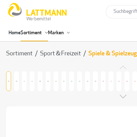
springen
Zur Hauptnavigation springen
Home
Sortiment
Marken
Sortiment
/
Sport & Freizeit
/
Spiele & Spielzeug
Bildergalerie überspringen