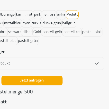
ählen
lborange
karminrot
pink
hellrosa
erika
Violett
au
mittelblau
cyan
türkis
dunkelgrün
hellgrün
mbra
schwarz
silber
Gold
pastell-gelb
pastell-rot
pastell-pink
astell-blau
pastell-grün
gen
rodukt
nzahl: Gib den gewünschten Wert ein oder be
Jetzt anfragen
stellmenge: 500
att