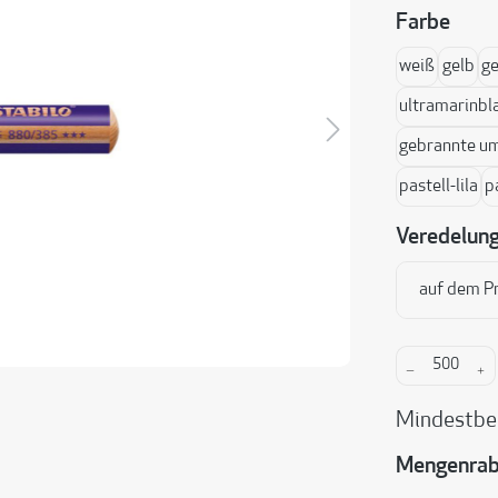
ausw
Farbe
weiß
gelb
ge
ultramarinbl
gebrannte u
pastell-lila
p
Veredelun
auf dem P
Produkt A
Mindestbe
Mengenrab