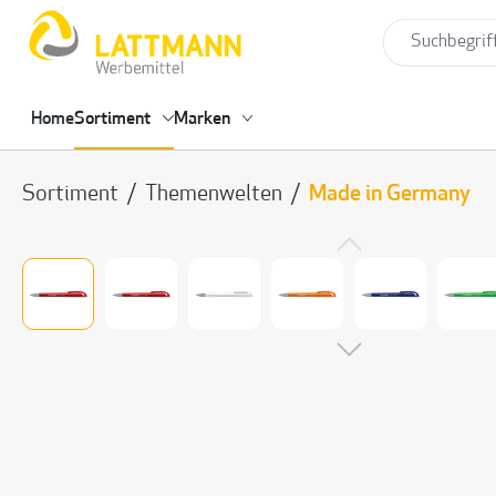
springen
Zur Hauptnavigation springen
Home
Sortiment
Marken
Sortiment
/
Themenwelten
/
Made in Germany
Bildergalerie überspringen