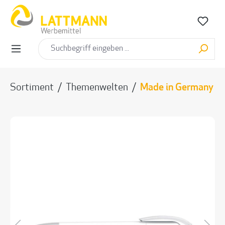
alt springen
Sortiment
/
Themenwelten
/
Made in Germany
Bildergalerie überspringen