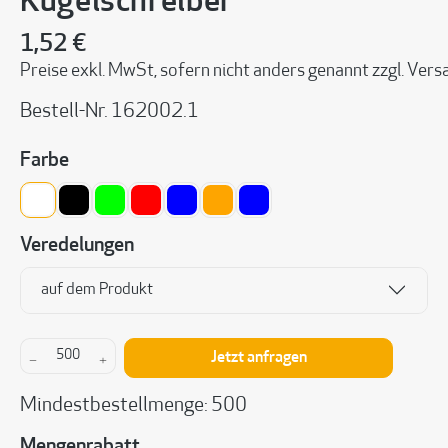
Kugelschreiber
1,52 €
Preise exkl. MwSt, sofern nicht anders genannt zzgl. Ve
Bestell-Nr.
162002.1
auswählen
Farbe
weiß
schwarz
transparent grün
Transparent Rot
transparent blau
Transparent Orange
Blau
Veredelungen
auf dem Produkt
Produkt Anzahl: Gib den gewünschten Wert ein 
Jetzt anfragen
Mindestbestellmenge: 500
Mengenrabatt