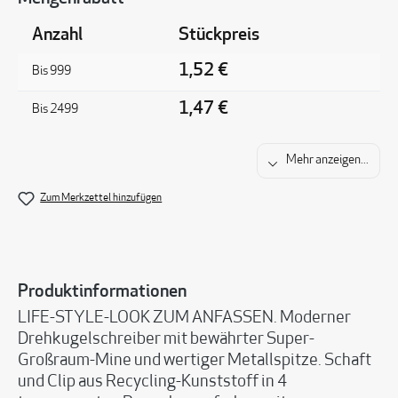
Anzahl
Stückpreis
1,52 €
Bis
999
1,47 €
Bis
2499
Mehr anzeigen...
Zum Merkzettel hinzufügen
Produktinformationen
LIFE-STYLE-LOOK ZUM ANFASSEN. Moderner
Drehkugelschreiber mit bewährter Super-
Großraum-Mine und wertiger Metallspitze. Schaft
und Clip aus Recycling-Kunststoff in 4