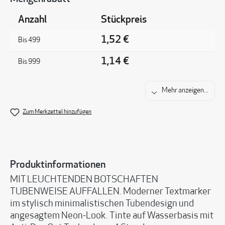
Anzahl
Stückpreis
1,52 €
Bis
499
1,14 €
Bis
999
Mehr anzeigen...
Zum Merkzettel hinzufügen
Produktinformationen
MIT LEUCHTENDEN BOTSCHAFTEN
TUBENWEISE AUFFALLEN. Moderner Textmarker
im stylisch minimalistischen Tubendesign und
angesagtem Neon-Look. Tinte auf Wasserbasis mit