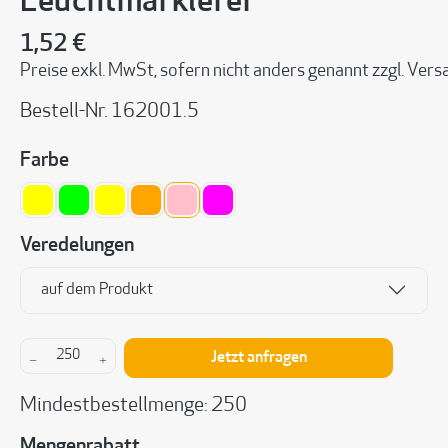
Leuchtmarkierer
1,52 €
Preise exkl. MwSt, sofern nicht anders genannt zzgl. Ve
Bestell-Nr.
162001.5
auswählen
Farbe
gelb
grün
weiß, gelbe Tinte
orange
pink
magenta
Veredelungen
auf dem Produkt
Produkt Anzahl: Gib den gewünschten Wert ein 
Jetzt anfragen
Mindestbestellmenge: 250
Mengenrabatt