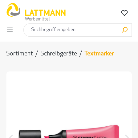
alt springen
Sortiment
/
Schreibgeräte
/
Textmarker
Bildergalerie überspringen