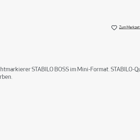
Zum Merkzett
rkierer STABILO BOSS im Mini-Format. STABILO-Qualit
arben.