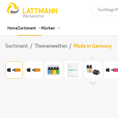
springen
Zur Hauptnavigation springen
Home
Sortiment
Marken
Sortiment
/
Themenwelten
/
Made in Germany
Bildergalerie überspringen