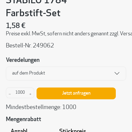
STABILO 1784
Farbstift-Set
1,58 €
Preise exkl. MwSt, sofern nicht anders genannt zzgl. Ve
Bestell-Nr.
249062
Veredelungen
auf dem Produkt
Produkt Anzahl: Gib den gewünschten Wert ein 
Jetzt anfragen
Mindestbestellmenge: 1000
Mengenrabatt
Anzahl
Stückpreis