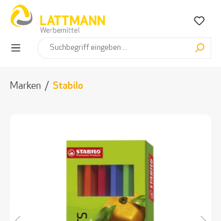
alt springen
Marken
/
Stabilo
Bildergalerie überspringen