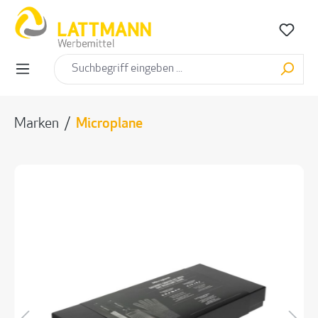
alt springen
Marken
/
Microplane
Bildergalerie überspringen