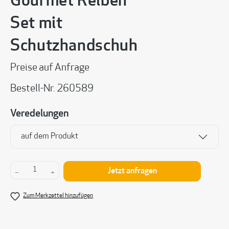
Gourmet Reiben
Set mit
Schutzhandschuh
Preise auf Anfrage
Bestell-Nr.
260589
Veredelungen
auf dem Produkt
Produkt Anzahl: Gib den gewünschten Wert ein 
Jetzt anfragen
Zum Merkzettel hinzufügen